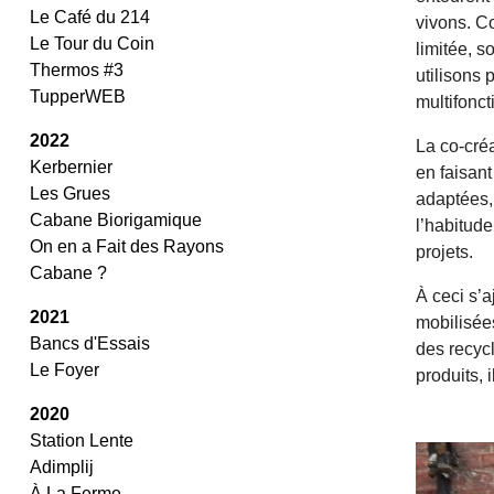
Le Café du 214
vivons. C
Le Tour du Coin
limitée, s
Thermos #3
utilisons 
TupperWEB
multifonc
2022
La co-créa
Kerbernier
en faisant
Les Grues
adaptées, 
Cabane Biorigamique
l’habitude
On en a Fait des Rayons
projets.
Cabane ?
À ceci s’
2021
mobilisée
Bancs d'Essais
des recycl
Le Foyer
produits, 
2020
/
Station Lente
Adimplij
À La Ferme